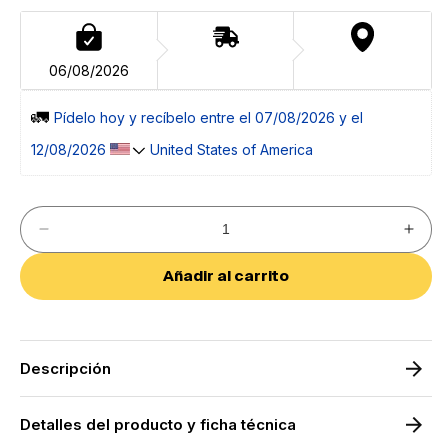
06/08/2026
🚛 
Pídelo 
hoy
 y recíbelo entre el 
07/08/2026 y el 
12/08/2026 
 United States of America
Reducir
Aumen
cantidad
cantid
para
para
Añadir al carrito
Skyline.cornisa
Skylin
LED
LED
|
|
Moka
Moka
mate
mate
Descripción
Detalles del producto y ficha técnica