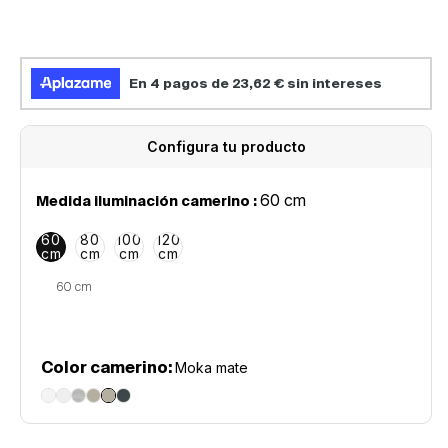
vista
de
la
galería
Configura tu producto
60 cm
Medida iluminación camerino :
60
80
100
120
cm
cm
cm
cm
Color camerino:
Moka mate