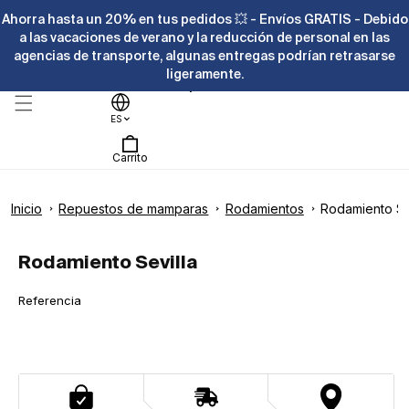
Ir
Ahorra hasta un 20% en tus pedidos 💥 - Envíos GRATIS - Debido
directamente
al contenido
a las vacaciones de verano y la reducción de personal en las
agencias de transporte, algunas entregas podrían retrasarse
ligeramente.
Ayuda
ES
Carrito
Inicio
Repuestos de mamparas
Rodamientos
Rodamiento Se
Ir
directamente
Abrir
a la
elemento
Rodamiento Sevilla
información
multimedia
del producto
1
en
SKU:
Referencia
una
ventana
modal