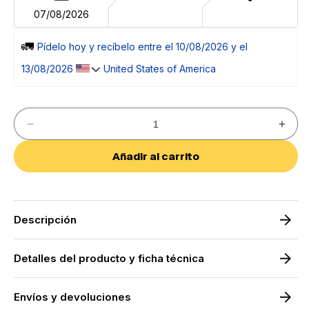
07/08/2026
🚛 
Pídelo 
hoy
 y recíbelo entre el 
10/08/2026 y el 
13/08/2026 
 United States of America
Reducir
Aumen
cantidad
cantid
para
para
Añadir al carrito
Rodamiento
Rodam
Sevilla
Sevilla
Descripción
Detalles del producto y ficha técnica
Envíos y devoluciones