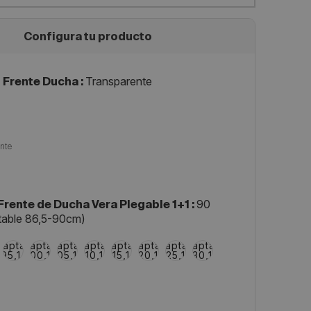
Configura tu producto
Transparente
Frente Ducha :
90
rente de Ducha Vera Plegable 1+1 :
table 86,5-90cm)
m
100 cm
105 cm
110 cm
115 cm
120 cm
125 cm
130 cm
135 cm
ble
daptable
(Adaptable
(Adaptable
(Adaptable
(Adaptable
(Adaptable
(Adaptable
(Adaptable
95,1-
100,1-
105,1-
110,1-
115,1-
120,1-
125,1-
130,1-
)
100cm)
105cm)
110cm)
115cm)
120cm)
125cm)
130cm)
135cm)