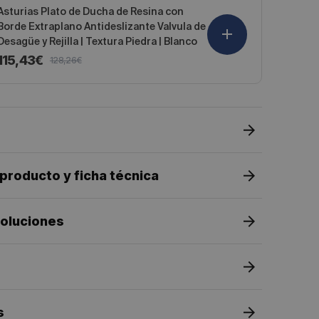
de
habitual
Asturias Plato de Ducha de Resina con
oferta
Borde Extraplano Antideslizante Valvula de
Desagüe y Rejilla | Textura Piedra | Blanco
115,43€
128,26€
Precio
Precio
de
habitual
oferta
 producto y ficha técnica
voluciones
s