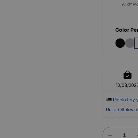
Color Per
10/08/202
🚛 
Pídelo 
hoy
 
United States o
Reducir