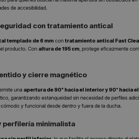
des de accesibilidad.
seguridad con tratamiento antical
con
tal templado de 6 mm
tratamiento antical Fast Cle
 del producto. Con
, protege eficazmente cont
altura de 195 cm
sentido y cierre magnético
ermite una
apertura de 90º hacia el interior y 90º hacia el
ético, garantizando estanqueidad sin necesidad de perfiles adic
 cómodo y funcional desde dentro y fuera de la ducha.
y perfilería minimalista
, lo que facilita el acceso directo al pl
ra sin perfil inferior