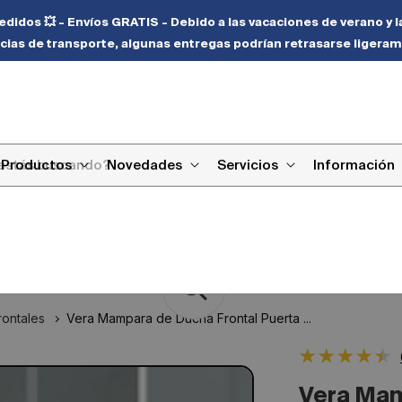
didos 💥 - Envíos GRATIS - Debido a las vacaciones de verano y l
cias de transporte, algunas entregas podrían retrasarse ligeram
Productos
Novedades
Servicios
Información
ontales
Vera Mampara de Ducha Frontal Puerta ...
Vera Mam