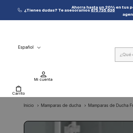
Ir
directamente
Ahorra hasta un 20% en tus pe
¿Tienes dudas? Te asesoramos
675 735 636
al contenido
agen
Español
Ver Ofertas
Ayuda
Mi cuenta
Carrito
Inicio
Mamparas de ducha
Mamparas de Ducha Fr
Ir
directamente
Abrir
La
a la
elemento
imagen
multimedia
información
1
del producto