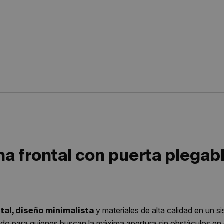
frontal con puerta plegable 
y materiales de alta calidad en un s
tal, diseño minimalista
do para quienes buscan la máxima apertura sin obstáculos en e