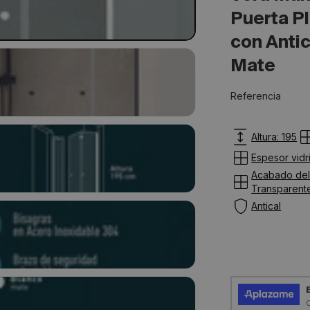
Puerta Pl
con Antic
Mate
SKU:
Referencia
Altura: 195
Espesor vidr
Acabado del 
Transparent
Antical