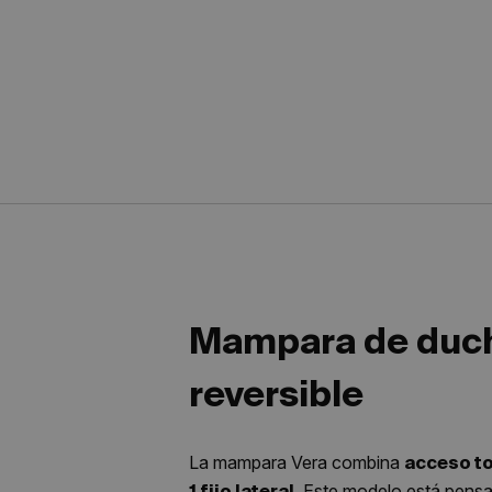
Mampara de ducha 
reversible
La mampara Vera combina
acceso to
. Este modelo está pensa
1 fijo lateral