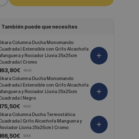
cantidad
para
Vera
Mampara
de
También puede que necesites
Ducha
Frontal
Puerta
Skara Columna Ducha Monomando
Plegable
Cuadrada | Extensible con Grifo Alcachofa
+
1
Manguera y Rociador Lluvia 25x25cm
Fijo
Cuadrada | Cromo
|
Vidrio
163,80€
182€
Precio
Precio
6mm
de
habitual
Skara Columna Ducha Monomando
con
Antical
oferta
Cuadrada | Extensible con Grifo Alcachofa
|
Manguera y Rociador Lluvia 25x25cm
195cm
Cuadrada | Negro
Altura
|
175,50€
195€
Precio
Precio
Blanco
Mate
de
habitual
Skara Columna Ducha Termostática
oferta
Cuadrada | Grifo Alcachofa Manguera y
Rociador Lluvia 25x25cm | Cromo
166,50€
185€
Precio
Precio