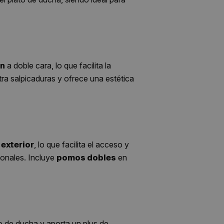
a doble cara, lo que facilita la
an
ra salpicaduras y ofrece una estética
, lo que facilita el acceso y
 exterior
ionales. Incluye
en
pomos dobles
ato de ducha y aporta un plus de