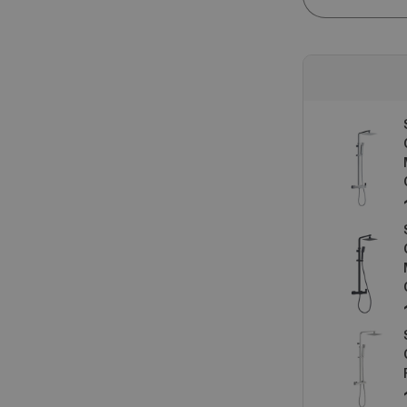
cantidad
para
Vera
Mampara
de
Ducha
Frontal
Puerta
Plegable
+
1
Fijo
|
Vidrio
6mm
con
Antical
|
195cm
Altura
|
Blanco
Mate