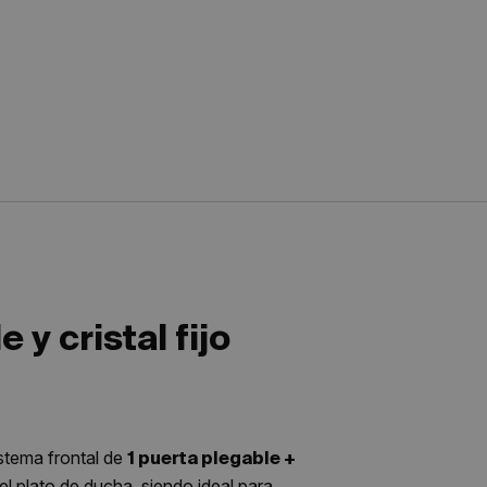
y cristal fijo
istema frontal de
1 puerta plegable +
l plato de ducha, siendo ideal para