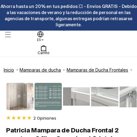
Ir
Ahorra hasta un 20% en tus pedidos 💥 - Envíos GRATIS - Debido
directamente
al contenido
a las vacaciones de verano y la reducción de personal en las
agencias de transporte, algunas entregas podrían retrasarse
ligeramente.
Ayuda
ES
Carrito
Inicio
Mamparas de ducha
Mamparas de Ducha Frontales
P
Ir
directamente
La
Abrir
a la
elemento
imagen
información
multimedia
1
del producto
1
en
ya
una
ventana
está
modal
2
disponible
2 Opiniones
reseñas
en
Patricia Mampara de Ducha Frontal 2
totales
la