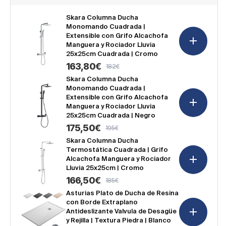
puertas
puert
-
-
Skara Columna Ducha
2
2
Monomando Cuadrada |
fijos
fijos
Extensible con Grifo Alcachofa
Corredera
Corre
|
Manguera y Rociador Lluvia
|
Cristal
Cristal
25x25cm Cuadrada | Cromo
Templado
Templ
163,80€
182€
Precio
Precio
6mm
6mm
|
|
de
habitual
Skara Columna Ducha
Antical
Antica
Monomando Cuadrada |
oferta
|
|
Extensible con Grifo Alcachofa
Altura
Altura
Manguera y Rociador Lluvia
195cm
195c
25x25cm Cuadrada | Negro
|
|
Blanco
Blanc
175,50€
195€
Precio
Precio
Mate
Mate
de
habitual
Skara Columna Ducha
Termostática Cuadrada | Grifo
oferta
Alcachofa Manguera y Rociador
Lluvia 25x25cm | Cromo
166,50€
185€
Precio
Precio
de
habitual
Asturias Plato de Ducha de Resina
con Borde Extraplano
oferta
Antideslizante Valvula de Desagüe
y Rejilla | Textura Piedra | Blanco