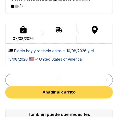
07/08/2026
🚛 
Pídelo 
hoy
 y recíbelo entre el 
10/08/2026 y el 
13/08/2026 
 United States of America
Reducir
Aumen
cantidad
cantid
para
para
Añadir al carrito
Patricia
Patric
Mampara
Mamp
de
de
Ducha
Ducha
Frontal
Fronta
También puede que necesites
2
2