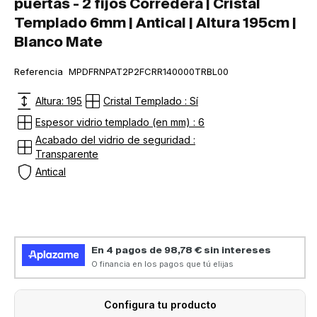
puertas - 2 fijos Corredera | Cristal
vista
Templado 6mm | Antical | Altura 195cm |
de
Blanco Mate
la
galería
SKU:
Referencia
MPDFRNPAT2P2FCRR140000TRBL00
Altura: 195
Cristal Templado : Sí
Espesor vidrio templado (en mm) : 6
Acabado del vidrio de seguridad :
Transparente
Antical
Configura tu producto