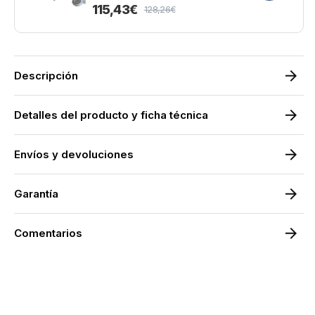
115,43€
128,26€
Precio
Precio
de
habitual
oferta
Descripción
Detalles del producto y ficha técnica
Envíos y devoluciones
Garantía
Comentarios