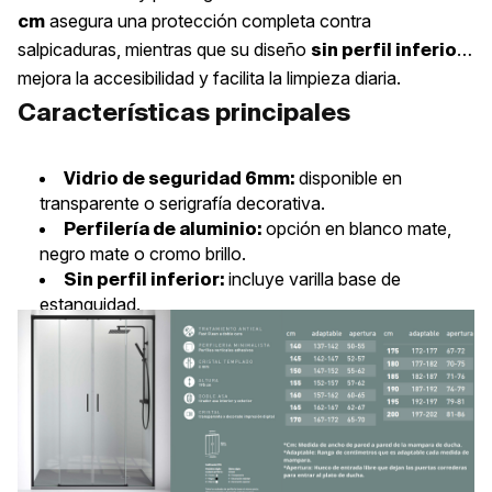
asegura una protección completa contra
cm
salpicaduras, mientras que su diseño
sin perfil inferior
mejora la accesibilidad y facilita la limpieza diaria.
Características principales
disponible en
Vidrio de seguridad 6mm:
transparente o serigrafía decorativa.
opción en blanco mate,
Perfilería de aluminio:
negro mate o cromo brillo.
incluye varilla base de
Sin perfil inferior:
estanquidad.
kit de montaje premium y
Instalación sencilla:
vídeos de ayuda.
seguridad y
Certificados de calidad AIDIME:
fabricación española.