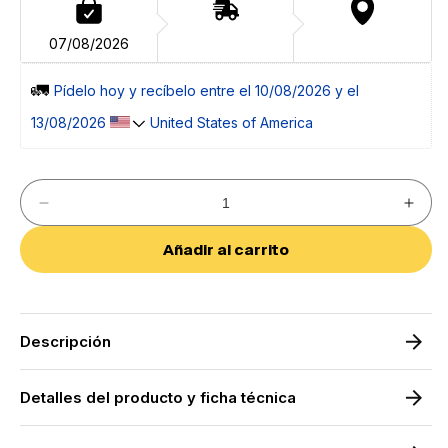
07/08/2026
🚛 
Pídelo 
hoy
 y recíbelo entre el 
10/08/2026 y el 
13/08/2026 
 United States of America
Reducir
Aumen
cantidad
cantid
para
para
Añadir al carrito
Grifo
Grifo
higiénico
higién
Skara
Skara
Descripción
Detalles del producto y ficha técnica