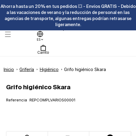
Ir
Ahorra hasta un 20% en tus pedidos 💥 - Envíos GRATIS - Debido
directamente
al contenido
a las vacaciones de verano y la reducción de personal en las
agencias de transporte, algunas entregas podrían retrasarse
ligeramente.
Ayuda
ES
Carrito
Inicio
Grifería
Higiénico
Grifo higiénico Skara
Ir
directamente
Abrir
a la
elemento
Grifo higiénico Skara
información
multimedia
del producto
1
en
SKU:
Referencia
REPCOMPLVARIOS00001
una
ventana
modal