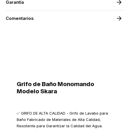
Garantía
Color
Color
Cromo-
Cromo
Negro
Negro
Mate
Mate
Comentarios
|
|
Negro
Negro
mate
mate
Grifo de Baño Monomando
Modelo Skara
✅ GRIFO DE ALTA CALIDAD - Grifo de Lavabo para
Baño Fabricado de Materiales de Alta Calidad,
Resistente para Garantizar la Calidad del Agua.