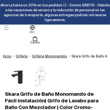
Ir
Ahorra hasta un 20% en tus pedidos 💥 - Envíos GRATIS - Debido
directamente
al contenido
a las vacaciones de verano y la reducción de personal en las
agencias de transporte, algunas entregas podrían retrasarse
ligeramente.
Ayuda
ES
Carrito
Inicio
Grifería
Grifería Monomandos
Skara Grifo de Baño Mo
Ir
directamente
Abrir
a la
elemento
información
multimedia
del producto
1
en
una
ventana
modal
Skara Grifo de Baño Monomando de
Fácil Instalación| Grifo de Lavabo para
Baño Con Mezclador | Color Cromo-