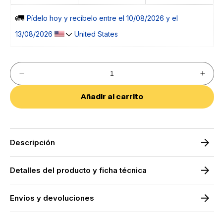
🚛 
Pídelo 
hoy
 y recíbelo entre el 
10/08/2026 y el 
13/08/2026 
 United States
Reducir
Aumen
cantidad
cantid
para
para
Añadir al carrito
Skara
Skara
Grifo
Grifo
de
de
Baño
Baño
Monomando
Mono
de
de
Descripción
Fácil
Fácil
Instalación|
Instal
Grifo
Grifo
Detalles del producto y ficha técnica
de
de
Lavabo
Lavab
para
para
Baño
Baño
Envíos y devoluciones
Con
Con
Mezclador
Mezcl
|
|