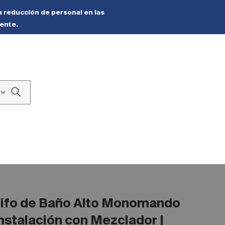
a reducción de personal en las
ente.
Blog
ifo de Baño Alto Monomando
Instalación con Mezclador |