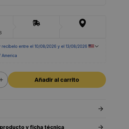
6
y recíbelo entre el 
10/08/2026 y el 13/08/2026 
f America
Añadir al carrito
Aumentar
cantidad
para
Combi
Grifo
de
Baño
Alto
Monomando
de
 producto y ficha técnica
Fácil