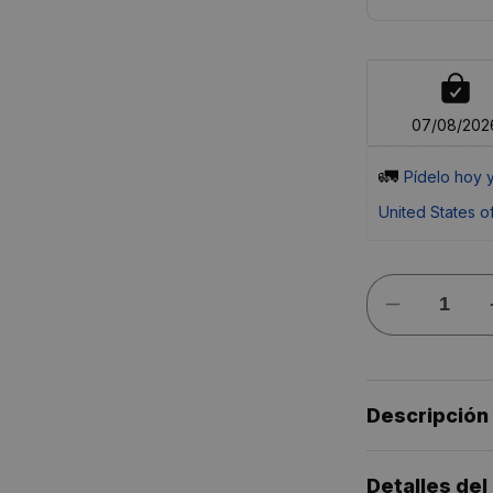
07/08/202
🚛 
Pídelo 
hoy
 
United States o
Reducir
cantidad
para
Combi
Grifo
de
Descripción
Baño
Alto
Monomando
de
Detalles del
Fácil