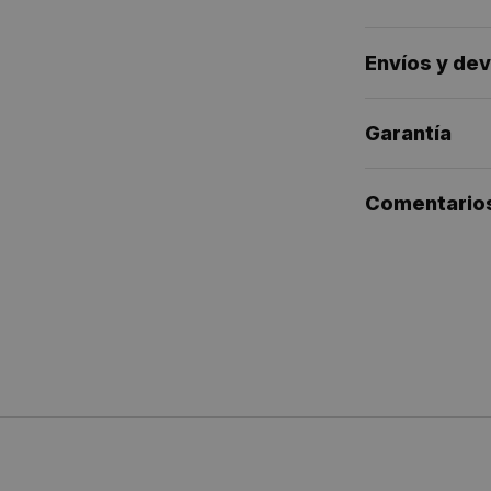
Instalación
con
Mezclador
Envíos y de
|
Colores|
Maneta
Personalizabl
Garantía
|
Mustard
metalizado
Comentario