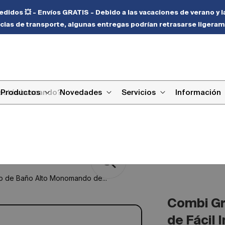
didos 💥 - Envíos GRATIS - Debido a las vacaciones de verano y l
cias de transporte, algunas entregas podrían retrasarse ligeram
Productos
Novedades
Servicios
Información
o de Baño Alto Monomando de...
Combi Gr
de Fácil 