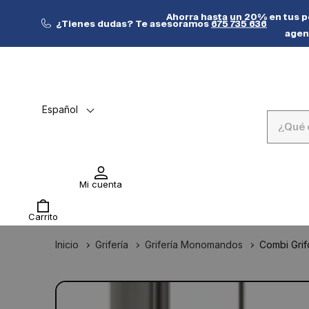
Ir
directamente
Ahorra hasta un 20% en tus pe
¿Tienes dudas? Te asesoramos
675 735 636
al contenido
agen
Español
Ver Ofertas
Ayuda
Mi cuenta
Carrito
Inicio
Grifería
Grifería Monomandos
Combi Grif
Ir
directamente
Abrir
a la
elemento
multimedia
información
1
del producto