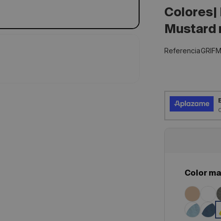
Colores|
Mustard 
SKU:
Referencia
GRIF
Color ma