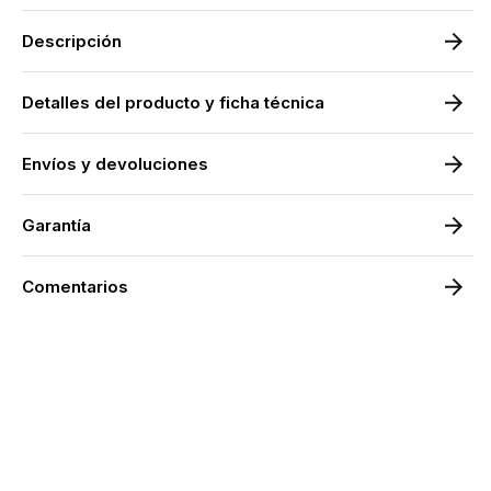
Redondo
Redo
|
|
Espejo
Espej
Descripción
Decorativo
Decora
Redondo
Redo
para
para
Detalles del producto y ficha técnica
Baño
Baño
|
|
Oro
Oro
Envíos y devoluciones
Garantía
Comentarios