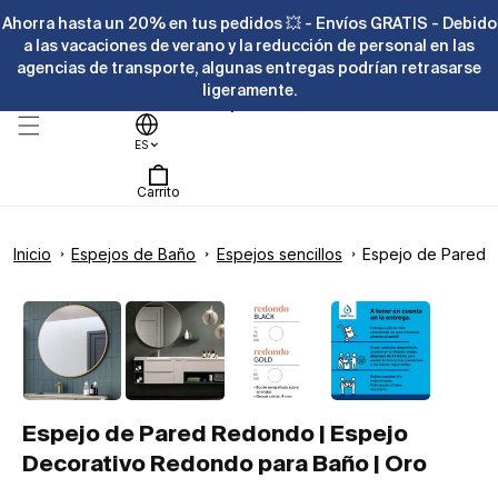
Ir
Ahorra hasta un 20% en tus pedidos 💥 - Envíos GRATIS - Debido
directamente
al contenido
a las vacaciones de verano y la reducción de personal en las
agencias de transporte, algunas entregas podrían retrasarse
ligeramente.
Ayuda
ES
Carrito
Inicio
Espejos de Baño
Espejos sencillos
Espejo de Pared R
Ir
directamente
La
Abrir
a la
elemento
imagen
información
multimedia
1
del producto
1
en
ya
una
ventana
está
modal
disponible
Espejo de Pared Redondo | Espejo
en
Decorativo Redondo para Baño | Oro
la