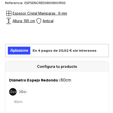
SKU:
Referencia
ESPSENCRED080080OR00
vista
de
Espesor Cristal Mamparas : 6 mm
la
Altura: 195 cm
Antical
galería
Configura tu producto
80cm
Diámetro Espejo Redondo :
80cm
100cm