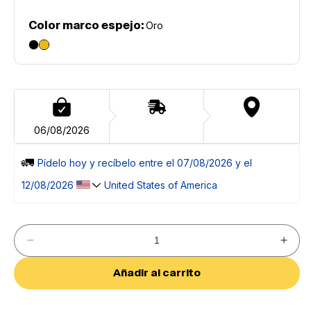
Color marco espejo:
Oro
06/08/2026
🚛 
Pídelo 
hoy
 y recíbelo entre el 
07/08/2026 y el 
12/08/2026 
 United States of America
Reducir
Aumen
cantidad
cantid
para
para
Añadir al carrito
Espejo
Espej
de
de
Pared
Pared