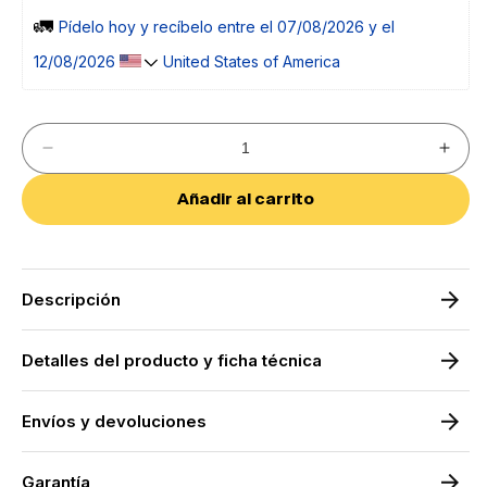
🚛 
Pídelo 
hoy
 y recíbelo entre el 
07/08/2026 y el 
12/08/2026 
 United States of America
Reducir
Aumen
cantidad
cantid
para
para
Añadir al carrito
Espejo
Espej
de
de
Pared
Pared
Redondo
Redo
|
|
Espejo
Espej
Descripción
Decorativo
Decora
Redondo
Redo
|
|
Detalles del producto y ficha técnica
Espejo
Espej
de
de
Baño
Baño
Diametro
Diame
Envíos y devoluciones
de
de
60/70/80/90/100cm
60/70
Garantía