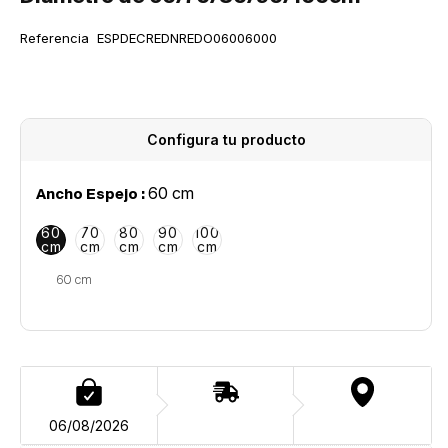
vista
SKU:
de
Referencia
ESPDECREDNREDO06006000
la
galería
Configura tu producto
60 cm
Ancho Espejo :
60
70
80
90
100
cm
cm
cm
cm
cm
06/08/2026