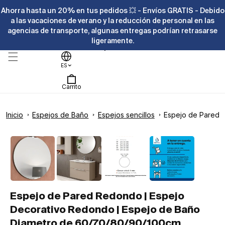
Ir
Ahorra hasta un 20% en tus pedidos 💥 - Envíos GRATIS - Debido
directamente
al contenido
a las vacaciones de verano y la reducción de personal en las
agencias de transporte, algunas entregas podrían retrasarse
ligeramente.
Ayuda
ES
Carrito
Inicio
Espejos de Baño
Espejos sencillos
Espejo de Pared R
Ir
directamente
La
Abrir
a la
elemento
imagen
información
multimedia
1
del producto
1
en
ya
una
ventana
está
modal
disponible
Espejo de Pared Redondo | Espejo
en
Decorativo Redondo | Espejo de Baño
la
Diametro de 60/70/80/90/100cm