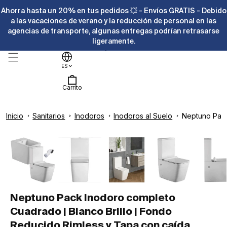
Ir
Ahorra hasta un 20% en tus pedidos 💥 - Envíos GRATIS - Debido
directamente
al contenido
a las vacaciones de verano y la reducción de personal en las
agencias de transporte, algunas entregas podrían retrasarse
ligeramente.
Ayuda
ES
Carrito
Inicio
Sanitarios
Inodoros
Inodoros al Suelo
Neptuno Pack
Ir
directamente
Abrir
a la
elemento
información
multimedia
del producto
1
en
una
ventana
modal
Neptuno Pack Inodoro completo
Cuadrado | Blanco Brillo | Fondo
Reducido Rimless y Tapa con caída