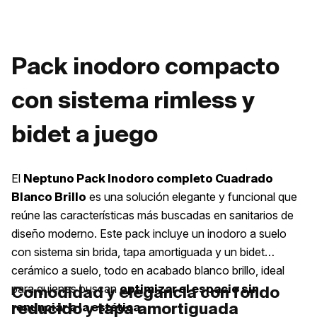
Pack inodoro compacto
con sistema rimless y
bidet a juego
El
Neptuno Pack Inodoro completo Cuadrado
es una solución elegante y funcional que
Blanco Brillo
reúne las características más buscadas en sanitarios de
diseño moderno. Este pack incluye un inodoro a suelo
con sistema sin brida, tapa amortiguada y un bidet
cerámico a suelo, todo en acabado blanco brillo, ideal
para quienes buscan
optimizar el espacio sin
Comodidad y elegancia con fondo
reducido y tapa amortiguada
.
renunciar a la estética