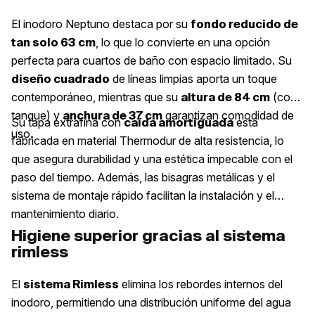
El inodoro Neptuno destaca por su
fondo reducido de
, lo que lo convierte en una opción
tan solo 63 cm
perfecta para cuartos de baño con espacio limitado. Su
de líneas limpias aporta un toque
diseño cuadrado
contemporáneo, mientras que su
(con
altura de 84 cm
tanque) y
garantizan comodidad de
anchura de 37 cm
Su tapa extrafina con
está
caída amortiguada
uso.
fabricada en material Thermodur de alta resistencia, lo
que asegura durabilidad y una estética impecable con el
paso del tiempo. Además, las bisagras metálicas y el
sistema de montaje rápido facilitan la instalación y el
mantenimiento diario.
Higiene superior gracias al sistema
rimless
El
elimina los rebordes internos del
sistema Rimless
inodoro, permitiendo una distribución uniforme del agua