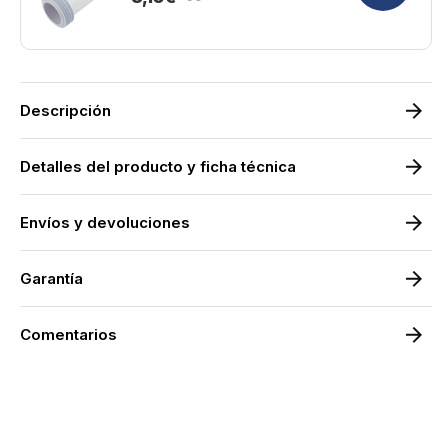
Precio
Precio
de
habitual
oferta
Descripción
Detalles del producto y ficha técnica
Envíos y devoluciones
Garantía
Comentarios