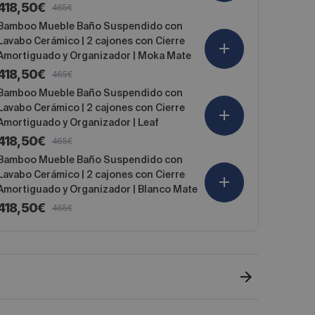
418,50€
465€
Cierre
Precio
Precio
Amortiguado
de
habitual
Bamboo Mueble Baño Suspendido con
|
oferta
Lavabo Cerámico | 2 cajones con Cierre
140
x
Amortiguado y Organizador | Moka Mate
34,9
418,50€
465€
x
Precio
Precio
31,9cm
de
habitual
Bamboo Mueble Baño Suspendido con
Roble
oferta
Lavabo Cerámico | 2 cajones con Cierre
Natural
Amortiguado y Organizador | Leaf
418,50€
465€
Precio
Precio
de
habitual
Bamboo Mueble Baño Suspendido con
oferta
Lavabo Cerámico | 2 cajones con Cierre
Amortiguado y Organizador | Blanco Mate
418,50€
465€
Precio
Precio
de
habitual
oferta