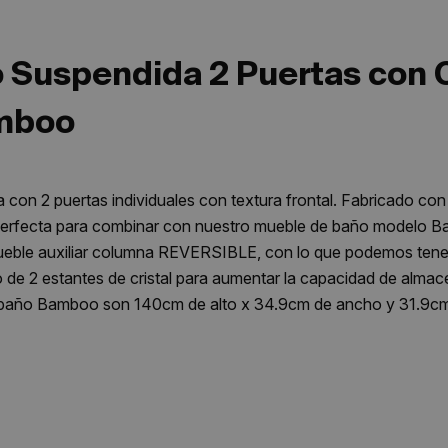
Suspendida 2 Puertas con C
mboo
 con 2 puertas individuales con textura frontal. Fabricado con
r perfecta para combinar con nuestro mueble de baño modelo 
ueble auxiliar columna REVERSIBLE, con lo que podemos tener 
 de 2 estantes de cristal para aumentar la capacidad de alma
 baño Bamboo son 140cm de alto x 34.9cm de ancho y 31.9cm 
af Mate. Esta columna de baño cuenta con uñero.
A MONTADA. Viene con soportes regulables en altura y prof
 fábrica, Envío seguro y tiempos. NO incluye otros elementos
aparecer en imágenes ambiente. Embalaje alta seguridad y entr