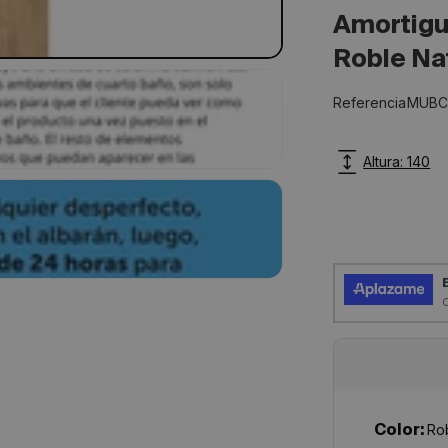
Amortigua
Roble Na
SKU:
Referencia
MUBC
Altura: 140
Color:
Rob