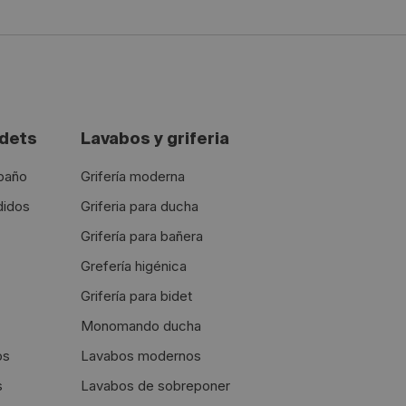
idets
Lavabos y griferia
 baño
Grifería moderna
didos
Griferia para ducha
Grifería para bañera
Grefería higénica
Grifería para bidet
Monomando ducha
os
Lavabos modernos
s
Lavabos de sobreponer