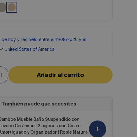
s de 
hoy
 y recíbelo entre el 
11/08/2026 y el 
 United States of America
Añadir al carrito
Aumentar
cantidad
para
Bamboo
Columna
de
También puede que necesites
Baño
Suspendida
2
Bamboo Mueble Baño Suspendido con
Puertas
Lavabo Cerámico | 2 cajones con Cierre
con
Textura
Amortiguado y Organizador | Roble Natural
y