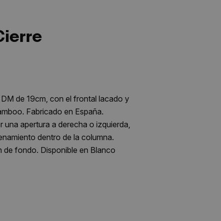
ierre
 DM de 19cm, con el frontal lacado y
Bamboo. Fabricado en España.
una apertura a derecha o izquierda,
cenamiento dentro de la columna.
de fondo. Disponible en Blanco
undidad. Carga máxima de
 decorativos como muebles de baño,
ega a pie de calle.