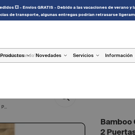
didos 💥 - Envíos GRATIS - Debido a las vacaciones de verano y l
cias de transporte, algunas entregas podrían retrasarse ligeram
Productos
Novedades
Servicios
Información
P...
Bamboo 
2 Puertas