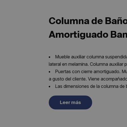
Columna de Baño 
Amortiguado Ba
Mueble auxiliar columna suspendida
lateral en melamina. Columna auxilia
Puertas con cierre amortiguado. M
a gusto del cliente. Viene acompañado
Las dimensiones de la columna de
Mate, Roble Natural, Moka Mate y Le
Columna auxiliar modelo Bamboo Y
Leer más
90kg/soporte.
Garantía 3 años sobre defectos de
lavabos, grifos, espejos… que puedan 