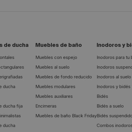
 de ducha
Muebles de baño
Inodoros y b
ontales
Muebles con espejo
Inodoros para tu
ctangulares
Muebles al suelo
Inodoros suspen
rigrafiadas
Muebles de fondo reducido
Inodoros al suelo
e ducha
Muebles modulares
Inodoros y bidés
Muebles auxiliares
Bidés
 ducha fija
Encimeras
Bidés a suelo
nimalistas
Muebles de baño Black Friday
Bidés suspendid
e ducha
Combos inodoro